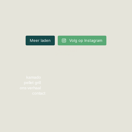
Meer laden
Volg op Instagram
© 2026 Alle rechten
voorbehouden.
kamado
pellet grill
ons verhaal
contact