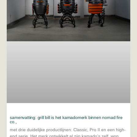
samenvatting: grill bill is het kamadomerk binnen nomad fire
co.,
met drie duidelijke productlijnen: Classic, Pro II en een high-
end serie. Het merk ontwikkelt al zijn kamado’s zelf, won